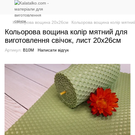
Кольорова вощина 20х26см
Кольорова вощина колір мятний
Кольорова вощина колір мятний для
виготовлення свічок, лист 20x26см
Артикул:
В10М
Написати відгук