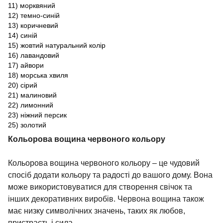
11) морквяний
12) темно-синій
13) коричневий
14) синій
15) жовтий натуральний колір
16) лавандовий
17) айвори
18) морська хвиля
20) сірий
21) малиновий
22) лимонний
23) ніжний персик
25) золотий
Кольорова вощина червоного кольору
Кольорова вощина червоного кольору – це чудовий
спосіб додати кольору та радості до вашого дому. Вона
може використовуватися для створення свічок
та
інших декоративних виробів. Червона вощина також
має низку символічних значень, таких як любов,
пристрасть і сила.