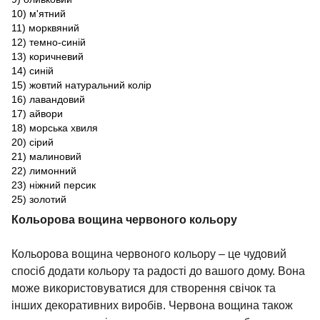
10) м'ятний
11) морквяний
12) темно-синій
13) коричневий
14) синій
15) жовтий натуральний колір
16) лавандовий
17) айвори
18) морська хвиля
20) сірий
21) малиновий
22) лимонний
23) ніжний персик
25) золотий
Кольорова вощина червоного кольору
Кольорова вощина червоного кольору – це чудовий
спосіб додати кольору та радості до вашого дому. Вона
може використовуватися для створення свічок
та
інших декоративних виробів. Червона вощина також