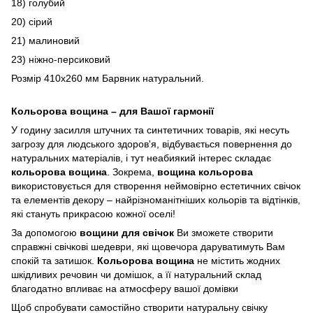
18) голубий
20) сірий
21) малиновий
23) ніжно-персиковий
Розмір 410x260 мм Барвник натуральний.
Кольорова вощина – для Вашої гармонії
У годину засилля штучних та синтетичних товарів, які несуть
загрозу для людського здоров'я, відбувається повернення до
натуральних матеріалів, і тут неабиякий інтерес складає
кольорова вощина
. Зокрема,
вощина кольорова
використовується для
створення неймовірно естетичних свічок
та елементів декору – найрізноманітніших кольорів та відтінків,
які стануть прикрасою кожної оселі!
За допомогою
вощини для свічок
Ви зможете створити
справжні свічкові шедеври, які щовечора даруватимуть Вам
спокій та затишок.
Кольорова вощина
не містить жодних
шкідливих речовин чи домішок, а її натуральний склад
благодатно впливає на атмосферу вашої домівки
Щоб спробувати самостійно створити
натуральну свічку