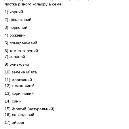
листка різного кольору а семе:
1) чорний
2) фіолетовий
3) червоний
4) рожевий
5) помаранчевий
6) темно-зелений
7) зелений
9) оливковий
10) зелена м"ята
11) морквяний
12) темно-синій
13) коричневий
14) синій
15) Жовтий (натуральний)
16) лавандовий
17) айворі