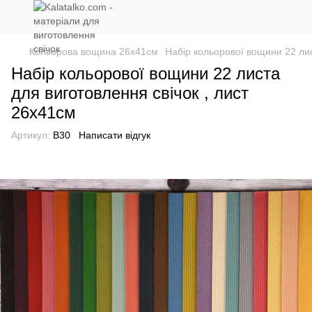
Кольорова вощина 26х41см
Набір кольорової вощини 22 лис
Набір кольорової вощини 22 листа
для виготовлення свічок , лист
26x41см
Артикул:
В30
Написати відгук