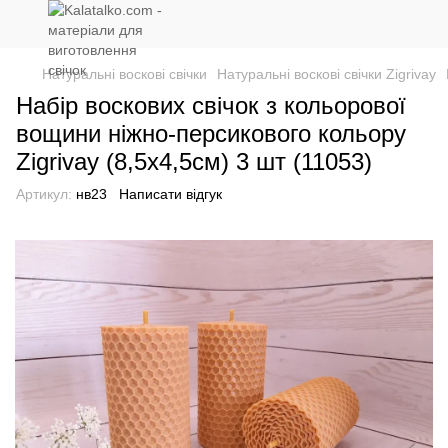
Натуральні воскові свічки
Натуральні воскові свічки Zigrivay
Набір воскових свічок з кольорової
вощини ніжно-персикового кольору
Zigrivay (8,5х4,5см) 3 шт (11053)
Артикул:
нв23
Написати відгук