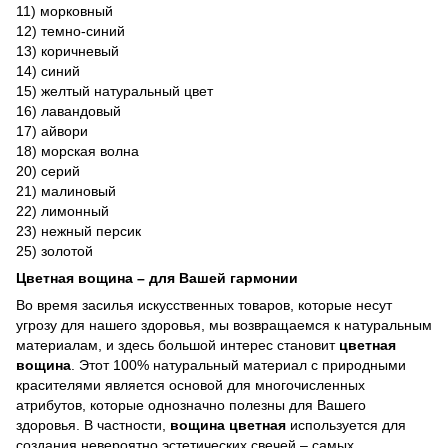
11) морковный
12) темно-синий
13) коричневый
14) синий
15) желтый натуральный цвет
16) лавандовый
17) айвори
18) морская волна
20) серий
21) малиновый
22) лимонный
23) нежный персик
25) золотой
Цветная вощина – для Ва
ш
ей гармонии
Во время засилья искусственных товаров, которые несут
угрозу для нашего здоровья, мы возвращаемся к натуральным
материалам, и здесь большой интерес становит
цветная
вощина
. Этот 100% натуральный материал с природными
красителями является основой для многочисленных
атрибутов, которые однозначно полезны для Вашего
здоровья. В частности,
вощина цветная
используется для
создания невероятно эстетических свечей – самых