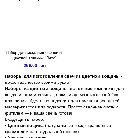
Набор для создания свечей из
цветной вощины "Лето"
(20х26см) 8 шт
266.00 грн
Наборы для изготовления свеч из цветной вощины
-
яркое творчество своими руками
Наборы из цветной вощины
это готовые комплекты для
создания оригинальных, ярких и ароматных свечей без
плавления. Идеально подходят для начинающих, детей,
мастер-классов или подарков. Просто сверните листы с
фитилем — и ваша свеча готова!
Входящий в набор:
•
Цветная вощина
(натуральный воск, окрашенный
красителем на натуральной основе)
• Хлопковые фитили