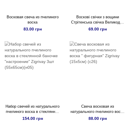
Восковая свеча из пчелиного
Воскові свічки з вощини
воска
Стрітенська свічка Великодня
свічка
83.00 грн
69.00 грн
Набор свечей из натурального
Свеча восковая из
пчелиного воска в стеклянной
натурального пчелиного воска
баночке "настроение" Zigrivay
" фигурная" Zigrivay (15х5см)
154.00 грн
88.00 грн
3шт (55х65см)(н05)
(с26)