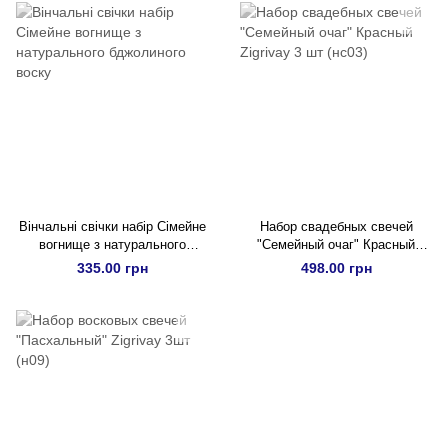
Вінчальні свічки набір Сімейне
Набор свадебных свечей
вогнище з натурального
"Семейный очаг" Красный
бджолиного воску
Zigrivay 3 шт (нс03)
335.00 грн
498.00 грн