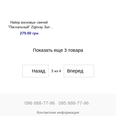
Набор восковых свечей
"Пасхальный" Zigrivay 3шт
(н09)
275.00 грн
Показать еще 3 товара
Назад
Вперед
3
из 4
096 888-77-96
095 888-77-96
Контактная информация