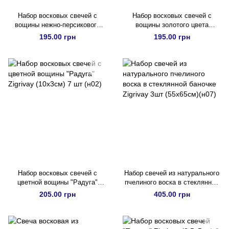
Набор восковых свечей с
Набор восковых свечей с
вощины нежно-персикового
вощины золотого цвета
цвета Zigrivay (8,5х4,5см) 3 шт
Zigrivay (8,5х4,5см) 3 шт
195.00 грн
195.00 грн
(11053)
(11055)
Набор восковых свечей с
Набор свечей из натурального
цветной вощины "Радуга"
пчелиного воска в стеклянной
Zigrivay (10х3см) 7 шт (н02)
баночке Zigrivay 3шт (55х65см)
205.00 грн
405.00 грн
(н07)