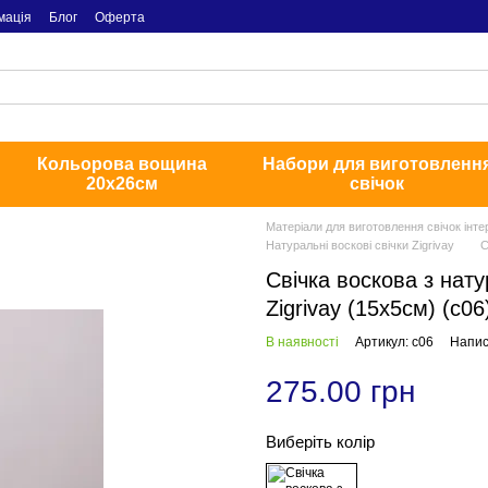
мація
Блог
Оферта
Кольорова вощина
Набори для виготовленн
20х26см
свічок
Матеріали для виготовлення свічок інте
Натуральні воскові свічки Zigrivay
С
Свічка воскова з нат
Zigrivay (15х5см) (с06
В наявності
Артикул: с06
Напис
275.00 грн
Виберіть колір