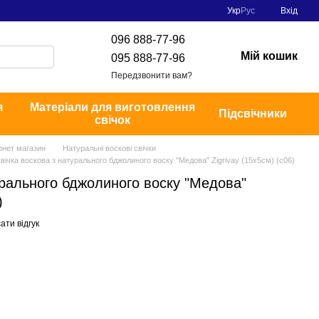
Укр
Рус
Вхід
096 888-77-96
Мій кошик
095 888-77-96
Передзвонити вам?
я
Матеріали для виготовлення
Підсвічники
свічок
рнет магазин
Натуральні воскові свічки
вічка воскова з натурального бджолиного воску "Медова" Zigrivay (15х5см) (с06)
урального бджолиного воску "Медова"
)
ати відгук